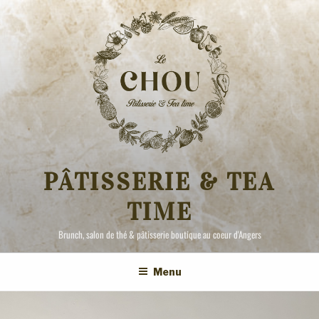
Aller
au
contenu
principal
PÂTISSERIE & TEA
TIME
Brunch, salon de thé & pâtisserie boutique au coeur d'Angers
Menu