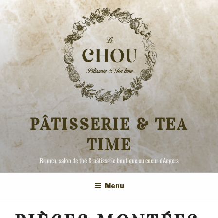
Aller
au
contenu
principal
PÂTISSERIE & TEA
TIME
Brunch, salon de thé & pâtisserie boutique au coeur d'Angers
Menu